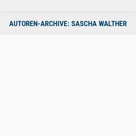
AUTOREN-ARCHIVE:
SASCHA WALTHER
10. Deutsches Fahrtenschreiberforum
Allgemein
Von
Sascha Walther
11. Juni 2026
Ein spannender Rückblick auf das 10. Deutsche