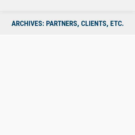
ARCHIVES:
PARTNERS, CLIENTS, ETC.
Westaro
Referenzen
Von
wpwalther
7. April 2019
Maschmeier
Referenzen
Von
wpwalther
7. April 2019