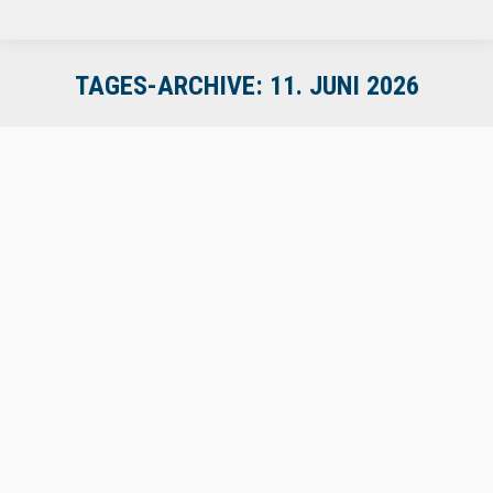
TAGES-ARCHIVE:
11. JUNI 2026
10. Deutsches Fahrtenschreiberforum
Allgemein
Von
Sascha Walther
11. Juni 2026
Ein spannender Rückblick auf das 10. Deutsche