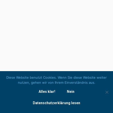
Fahrtenschreiberforum in Berlin
Branchenexpertinnen und -experten diskutierten
aktuelle Entwicklungen, rechtliche
Rahmenbedingungen sowie die Zukunft
digitaler Kontroll- und Aufzeichnungssysteme
im Transportwesen. Jetzt lesen:
https://www.verkehrsrundschau.de/
…/fahrtenschreiberforu… Sie wollen Mitglied
werden und uns unterstützen
https://deutschesfahrtenschreiberforum.clubdesk.c
… Weniger anzeigen
Diese Website benutzt Cookies. Wenn Sie diese Website weiter
nutzen, gehen wir von Ihrem Einverständnis aus.
Alles klar!
Nein
© Verkehrssicherheitszentrum Walther Beratungsgesellschaft mbH
Datenschutzerklärung lesen