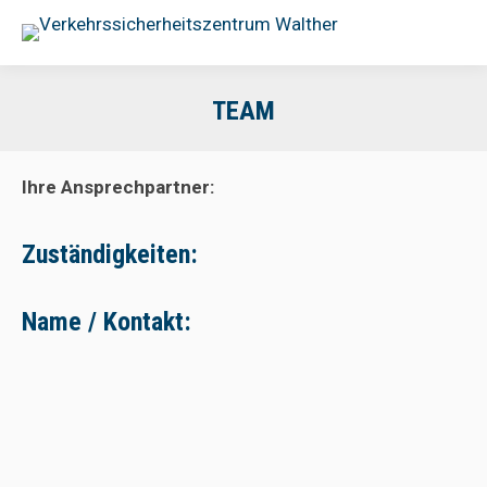
TEAM
Ihre Ansprechpartner:
Zuständigkeiten:
Name / Kontakt:
Sachverständigentätigkeit
Digitaler Tachograph
Ladungssicherung
Fahrzeugprüfungen nach DGUV Vorschrift 70