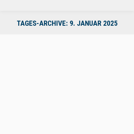
TAGES-ARCHIVE:
9. JANUAR 2025
Update zur Umtauschpflicht intelligente
Fahrtenschreiber G2V2
Allgemein
Von
Sascha Walther
9. Januar 2025
Aufgrund von Schwierigkeiten im
Zusammenhang mit der Verfügbarkeit von