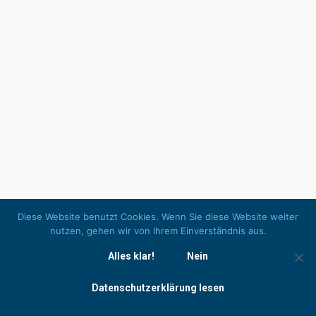
Hardware und auch Werkstattkapazitäten, hat
am 18.12.2024 der Ausschuss
Straßentransport zu der Thematik in einer
Sondersitzung beraten. Die Mitgliedstaaten
haben auf Vorschlag der Generaldirektion
Verkehr der Europäischen Kommission ein
Konsens zwischen den Mitgliedstaaten erzielt,
wonach die Kontroll- und Ahndungsbehörden
über einen Zeitraum von zwei Monaten, bis…
Diese Website benutzt Cookies. Wenn Sie diese Website weiter
© Verkehrssicherheitszentrum Walther Beratungsgesellschaft mbH
nutzen, gehen wir von Ihrem Einverständnis aus.
Alles klar!
Nein
Datenschutzerklärung lesen