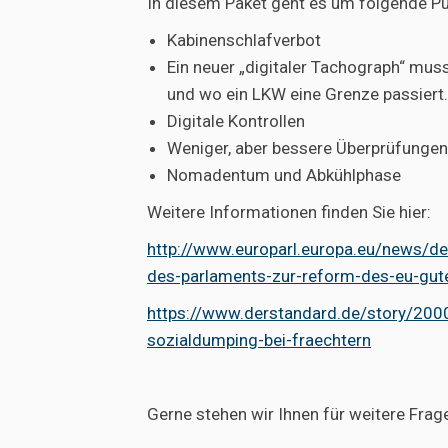
In diesem Paket geht es um folgende Pu
Kabinenschlafverbot
Ein neuer „digitaler Tachograph“ mus
und wo ein LKW eine Grenze passiert.
Digitale Kontrollen
Weniger, aber bessere Überprüfungen
Nomadentum und Abkühlphase
Weitere Informationen finden Sie hier:
http://www.europarl.europa.eu/news/d
des-parlaments-zur-reform-des-eu-gute
https://www.derstandard.de/story/200
sozialdumping-bei-fraechtern
Gerne stehen wir Ihnen für weitere Fra