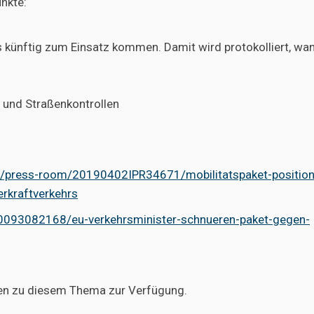
nkte:
s künftig zum Einsatz kommen. Damit wird protokolliert, wa
 und Straßenkontrollen
e/press-room/20190402IPR34671/mobilitatspaket-position
rkraftverkehrs
0093082168/eu-verkehrsminister-schnueren-paket-gegen-
gen zu diesem Thema zur Verfügung.