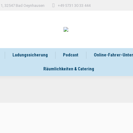
 11, 32547 Bad Oeynhausen
+49 5731 30 33 444
Ladungssicherung
Podcast
Online-Fahrer-Unte
Räumlichkeiten & Catering