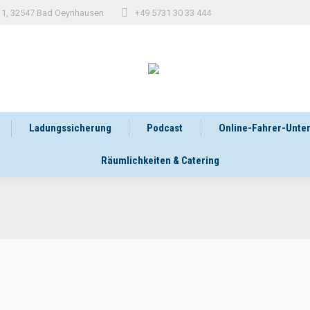
 11, 32547 Bad Oeynhausen
+49 5731 30 33 444
Ladungssicherung
Podcast
Online-Fahrer-Unte
Räumlichkeiten & Catering