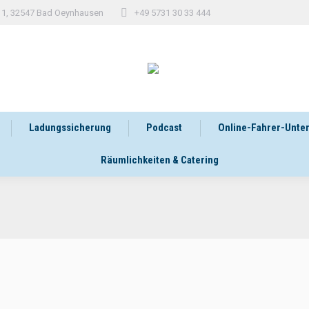
 11, 32547 Bad Oeynhausen
+49 5731 30 33 444
Ladungssicherung
Podcast
Online-Fahrer-Unte
Räumlichkeiten & Catering