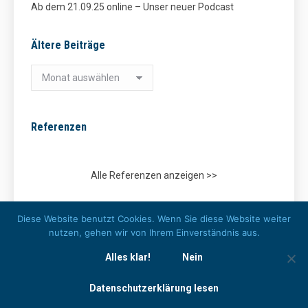
Ab dem 21.09.25 online – Unser neuer Podcast
Ältere Beiträge
Ältere
Beiträge
Referenzen
Alle Referenzen anzeigen >>
Kooperationspartner
Diese Website benutzt Cookies. Wenn Sie diese Website weiter
nutzen, gehen wir von Ihrem Einverständnis aus.
Alles klar!
Nein
Datenschutzerklärung lesen
© Verkehrssicherheitszentrum Walther Beratungsgesellschaft mbH